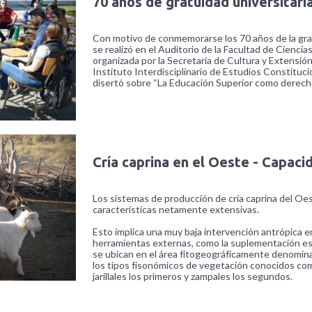
70 años de gratuidad universitari
Con motivo de conmemorarse los 70 años de la grat
se realizó en el Auditorio de la Facultad de Cienci
organizada por la Secretaría de Cultura y Extensi
Instituto Interdisciplinario de Estudios Constituci
disertó sobre “La Educación Superior como derecho
Cría caprina en el Oeste - Capaci
Los sistemas de producción de cría caprina del Oes
características netamente extensivas.
Esto implica una muy baja intervención antrópica e
herramientas externas, como la suplementación est
se ubican en el área fitogeográficamente denomin
los tipos fisonómicos de vegetación conocidos como
jarillales los primeros y zampales los segundos.