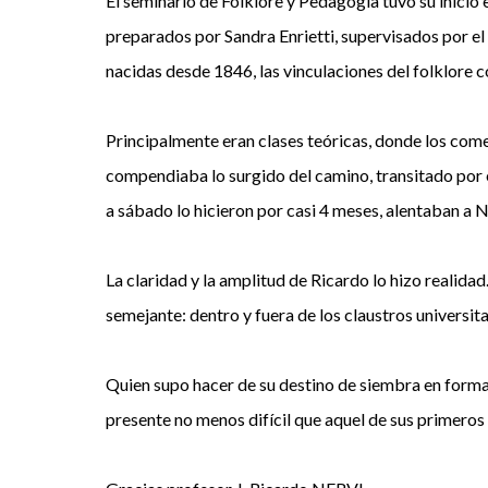
El seminario de Folklore y Pedagogía tuvo su inici
preparados por Sandra Enrietti, supervisados por el 
nacidas desde 1846, las vinculaciones del folklore con
Principalmente eran clases teóricas, donde los com
compendiaba lo surgido del camino, transitado por e
a sábado lo hicieron por casi 4 meses, alentaban a Ne
La claridad y la amplitud de Ricardo lo hizo realid
semejante: dentro y fuera de los claustros universita
Quien supo hacer de su destino de siembra en forma 
presente no menos difícil que aquel de sus primeros