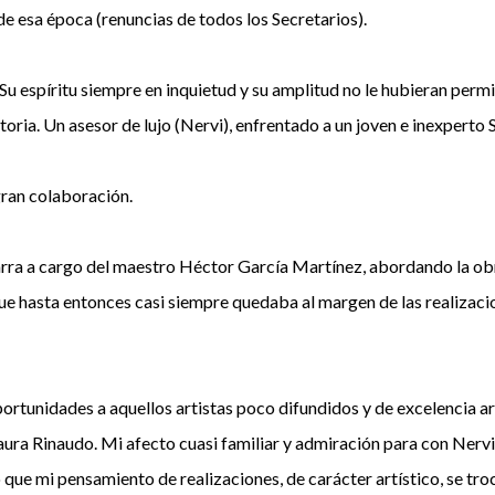
de esa época (renuncias de todos los Secretarios).
 Su espíritu siempre en inquietud y su amplitud no le hubieran per
nitoria. Un asesor de lujo (Nervi), enfrentado a un joven e inexperto
gran colaboración.
tarra a cargo del maestro Héctor García Martínez, abordando la ob
que hasta entonces casi siempre quedaba al margen de las realizaci
ortunidades a aquellos artistas poco difundidos y de excelencia artí
aura Rinaudo. Mi afecto cuasi familiar y admiración para con Nervi 
 que mi pensamiento de realizaciones, de carácter artístico, se tr