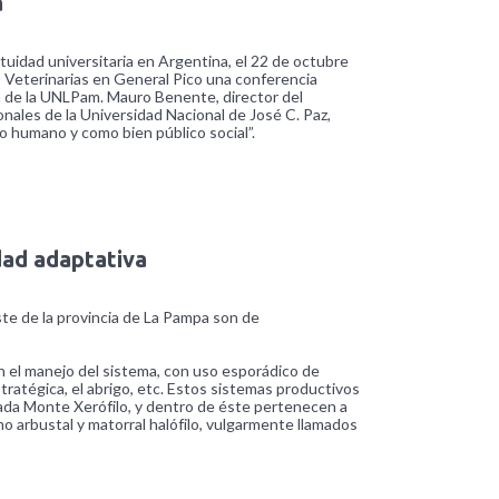
a
uidad universitaria en Argentina, el 22 de octubre
as Veterinarias en General Pico una conferencia
ón de la UNLPam. Mauro Benente, director del
onales de la Universidad Nacional de José C. Paz,
 humano y como bien público social”.
dad adaptativa
te de la provincia de La Pampa son de
n el manejo del sistema, con uso esporádico de
ratégica, el abrigo, etc. Estos sistemas productivos
ada Monte Xerófilo, y dentro de éste pertenecen a
 arbustal y matorral halófilo, vulgarmente llamados