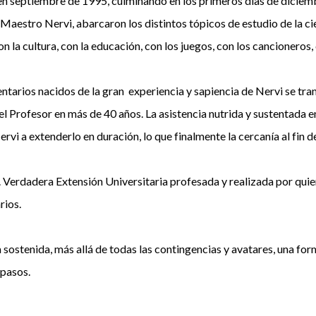
o en septiembre de 1995, culminando en los primeros días de dici
Maestro Nervi, abarcaron los distintos tópicos de estudio de la cien
 la cultura, con la educación, con los juegos, con los cancioneros, c
entarios nacidos de la gran experiencia y sapiencia de Nervi se t
l Profesor en más de 40 años. La asistencia nutrida y sustentada e
rvi a extenderlo en duración, lo que finalmente la cercanía al fin d
ad. Verdadera Extensión Universitaria profesada y realizada por qu
rios.
sostenida, más allá de todas las contingencias y avatares, una for
 pasos.